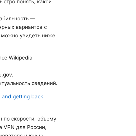
ыстро понять, какой
табильность —
ярных вариантов с
у можно увидеть ниже
nce Wikipedia -
o.gov,
актуальность сведений.
s and getting back
н по скорости, объему
е VPN для России,
зователя и какие