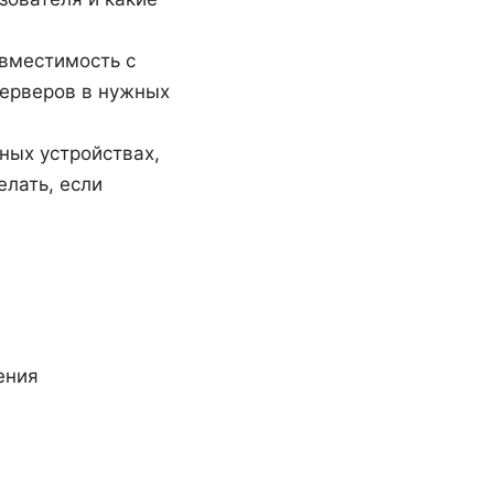
овместимость с
серверов в нужных
ных устройствах,
елать, если
ения