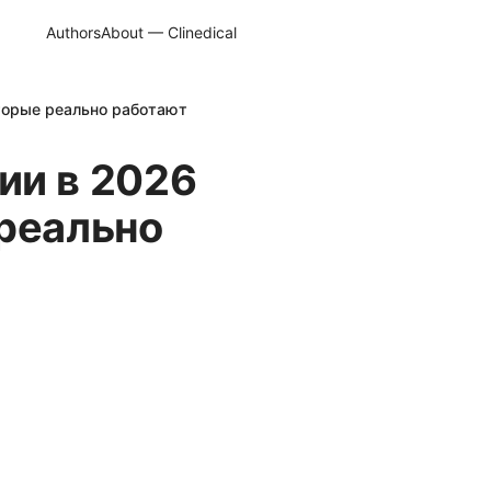
Authors
About — Clinedical
оторые реально работают
ии в 2026
 реально