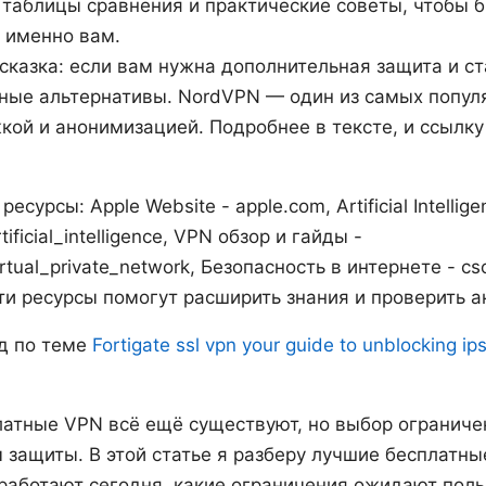
 таблицы сравнения и практические советы, чтобы б
 именно вам.
казка: если вам нужна дополнительная защита и с
ные альтернативы. NordVPN — один из самых попул
ой и анонимизацией. Подробнее в тексте, и ссылк
сурсы: Apple Website - apple.com, Artificial Intellige
tificial_intelligence, VPN обзор и гайды -
irtual_private_network, Безопасность в интернете - cs
. Эти ресурсы помогут расширить знания и проверить 
д по теме
Fortigate ssl vpn your guide to unblocking ip
латные VPN всё ещё существуют, но выбор ограниче
 защиты. В этой статье я разберу лучшие бесплатны
работают сегодня, какие ограничения ожидают поль