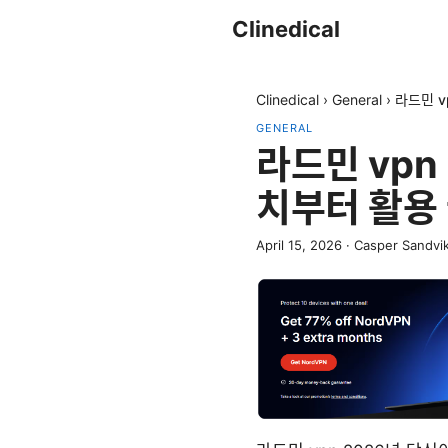
Clinedical
Clinedical
›
General
›
라드민 v
GENERAL
라드민 vpn
치부터 활용
April 15, 2026
·
Casper Sandvi