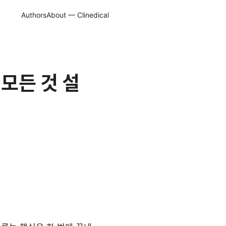
Authors
About — Clinedical
 모든 것 설