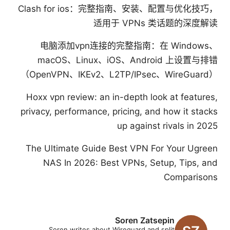
Clash for ios：完整指南、安装、配置与优化技巧，
适用于 VPNs 类话题的深度解读
电脑添加vpn连接的完整指南：在 Windows、
macOS、Linux、iOS、Android 上设置与排错
（OpenVPN、IKEv2、L2TP/IPsec、WireGuard）
Hoxx vpn review: an in-depth look at features,
privacy, performance, pricing, and how it stacks
up against rivals in 2025
The Ultimate Guide Best VPN For Your Ugreen
NAS In 2026: Best VPNs, Setup, Tips, and
Comparisons
Soren Zatsepin
Soren writes about Wireguard and split