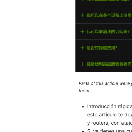
Parts of this article wer
them.
Introducción rápid
este artículo te d
y routers, con ataj
Si ya tienes una c