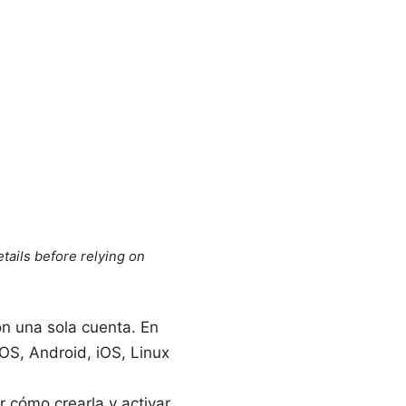
tails before relying on
on una sola cuenta. En
OS, Android, iOS, Linux
 cómo crearla y activar