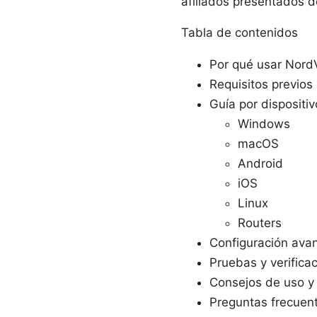
afiliados presentados d
Tabla de contenidos
Por qué usar NordV
Requisitos previos
Guía por dispositiv
Windows
macOS
Android
iOS
Linux
Routers
Configuración ava
Pruebas y verifica
Consejos de uso y
Preguntas frecuen