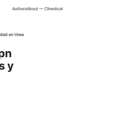
Authors
About — Clinedical
idad en línea
vpn
s y