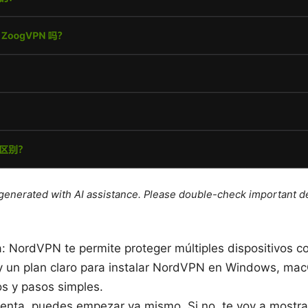
e generated with AI assistance. Please double-check important de
a: NordVPN te permite proteger múltiples dispositivos c
oy un plan claro para instalar NordVPN en Windows, mac
os y pasos simples.
uenta, puedes empezar ya mismo. Si no, te voy a mostrar