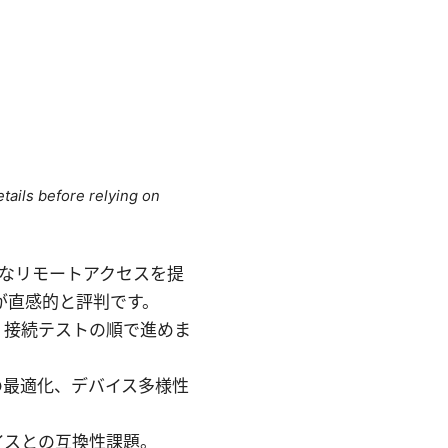
tails before relying on
アなリモートアクセスを提
が直感的と評判です。
、接続テストの順で進めま
の最適化、デバイス多様性
イスとの互換性課題。