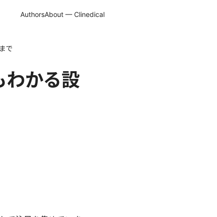
Authors
About — Clinedical
トまで
でもわかる設