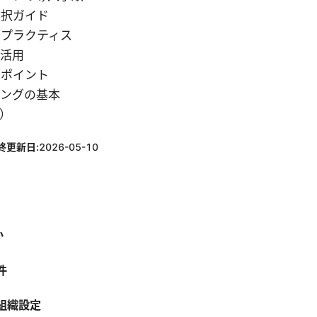
選択ガイド
トプラクティス
の活用
のポイント
ィングの基本
Q）
終更新日:
2026-05-10
か
件
組織設定