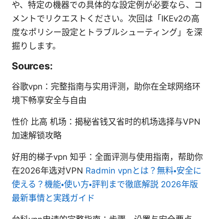
や、特定の機器での具体的な設定例が必要なら、コ
メントでリクエストください。次回は「IKEv2の高
度なポリシー設定とトラブルシューティング」を深
掘りします。
Sources:
谷歌vpn：完整指南与实用评测，助你在全球网络环
境下畅享安全与自由
性价 比高 机场：揭秘省钱又省时的机场选择与VPN
加速解锁攻略
好用的梯子vpn 知乎：全面评测与使用指南，帮助你
在2026年选对VPN
Radmin vpnとは？無料・安全に
使える？機能・使い方・評判まで徹底解説 2026年版
最新事情と実践ガイド