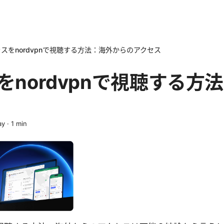
ラスをnordvpnで視聴する方法：海外からのアクセス
をnordvpnで視聴する方
ay
·
1
min