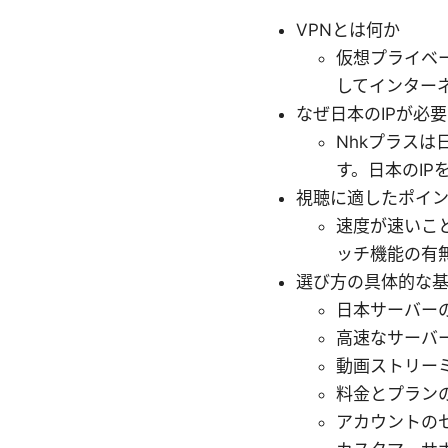
VPNとは何か
仮想プライベ
してインター
なぜ日本のIPが必
Nhkプラス
す。日本のI
視聴に適したポイ
速度が速いこと
ッチ機能の有
選び方の具体的な
日本サーバー
高速なサーバ
動画ストリー
料金とプラン
アカウントの