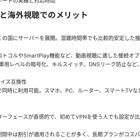
ポートの実績と対応時間
特徴と海外視聴でのメリット
網
くの国にサーバーを展開。混雑時間帯でも比較的安定した接
トコルやSmartPlay機能など、動画視聴に適した接続オ
-軍用レベルの暗号化、キルスイッチ、DNSリーク防止など
バイス互換性
で同時に利用可能。スマホ、PC、ルーター、スマートTVな
ターフェースが直感的で、初めてVPNを使う人でも設定が
期間中は割引が適用されることが多く、長期プランがコスパ