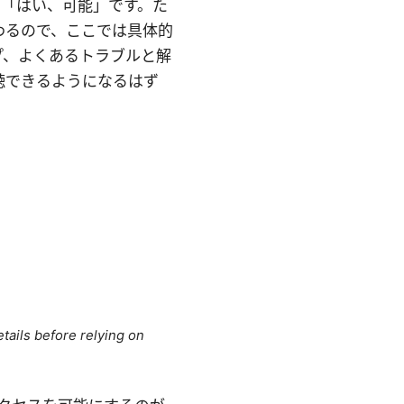
と「はい、可能」です。た
わるので、ここでは具体的
プ、よくあるトラブルと解
聴できるようになるはず
tails before relying on