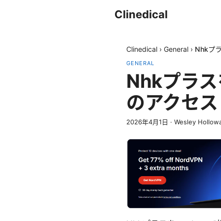
Clinedical
Clinedical
›
General
›
Nhkプ
GENERAL
Nhkプラス
のアクセス
2026年4月1日
·
Wesley Hollow