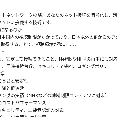
ートネットワークの略。あなたのネット接続を暗号化し、
ネットに接続する技術です。
要になるのか
は日本国内の視聴制限がかかっており、日本以外のIPからの
Pを取得することで、視聴環境が整います。
ント
、安定して接続できること、NetflixやNHKの再生にも
無、同時接続台数、セキュリティ機能、ロギングポリシー。
基準
の多さと安定性
ー網と低遅延
ミングの実績（NHKなどの地域制限コンテンツに対応）
のコストパフォーマンス
セキュリティ、二要素認証の対応