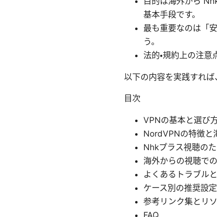
目的は海外から N
基本手段です。
最も重要なのは「安
う。
法的・規約上の注意
以下の内容を実践すれば
目次
VPNの基本と選び
NordVPNの特徴
Nhkプラス視聴の
海外からの視聴で
よくあるトラブル
ケース別の推奨設定
参考リンク集とリ
FAQ