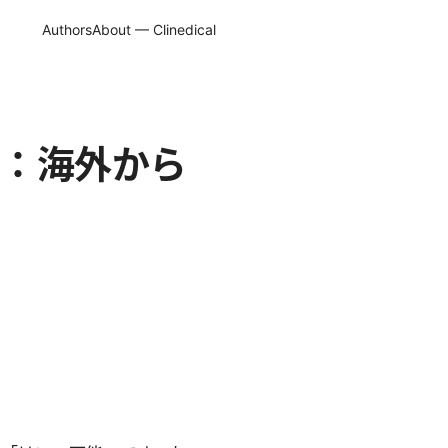
Authors
About — Clinedical
法：海外から