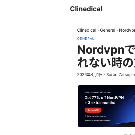
Clinedical
Clinedical
›
General
›
Nord
GENERAL
Nordvp
れない時の
2026年4月1日
·
Soren Zatsepin