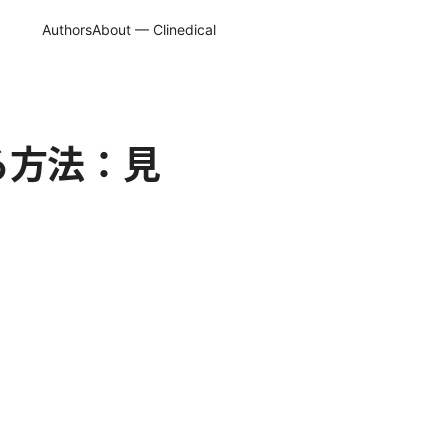
Authors
About — Clinedical
する方法：見