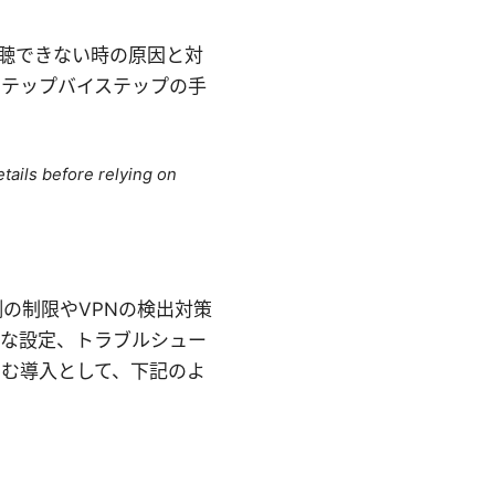
、視聴できない時の原因と対
ステップバイステップの手
tails before relying on
ス側の制限やVPNの検出対策
能な設定、トラブルシュー
掴む導入として、下記のよ