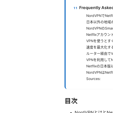
Frequently Aske
NordVPNでN
日本以外の地域の
NordVPNのSm
Netflixア
VPNを使うと
速度を最大化す
ルーター経由で
VPNを利用して
Netflixの
NordVPNはN
Sources:
目次
NordVPNとはとNe