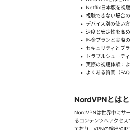
Netflix日本版
視聴できない場合
デバイス別の使い
速度と安定性を高
料金プランと実際
セキュリティとプ
トラブルシューテ
実際の視聴体験：
よくある質問（FA
NordVPNとはと
NordVPNは世界中に
るコンテンツへアクセスす
ており、VPNの検出やI