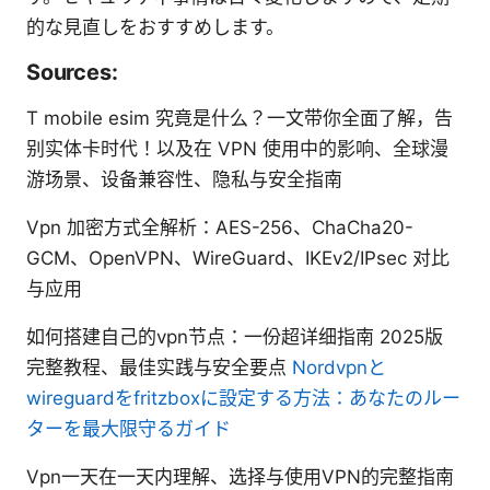
的な見直しをおすすめします。
Sources:
T mobile esim 究竟是什么？一文带你全面了解，告
别实体卡时代！以及在 VPN 使用中的影响、全球漫
游场景、设备兼容性、隐私与安全指南
Vpn 加密方式全解析：AES-256、ChaCha20-
GCM、OpenVPN、WireGuard、IKEv2/IPsec 对比
与应用
如何搭建自己的vpn节点：一份超详细指南 2025版
完整教程、最佳实践与安全要点
Nordvpnと
wireguardをfritzboxに設定する方法：あなたのルー
ターを最大限守るガイド
Vpn一天在一天内理解、选择与使用VPN的完整指南