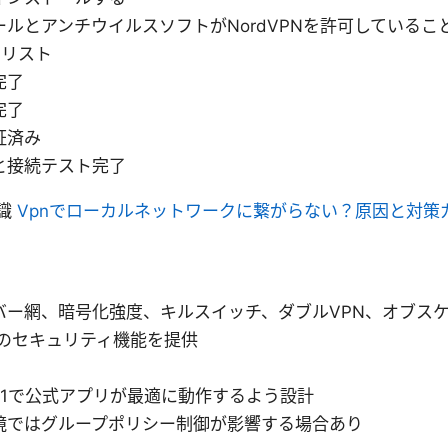
ルとアンチウイルスソフトがNordVPNを許可しているこ
クリスト
完了
完了
証済み
と接続テスト完了
識
Vpnでローカルネットワークに繋がらない？原因と対策
バー網、暗号化強度、キルスイッチ、ダブルVPN、オブス
などのセキュリティ機能を提供
10/11で公式アプリが最適に動作するよう設計
境ではグループポリシー制御が影響する場合あり