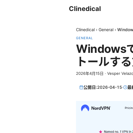
Clinedical
Clinedical
›
General
›
Wind
GENERAL
Window
トールする
2026年4月15日
·
Vesper Velaz
公開日:
2026-04-15
·
最