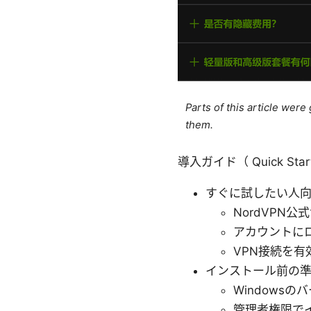
Parts of this article wer
them.
導入ガイド（ Quick Star
すぐに試したい人
NordVPN
アカウントに
VPN接続を
インストール前の
Windowsの
管理者権限で