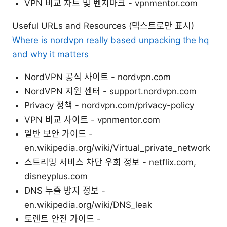
VPN 비교 차트 및 벤치마크 - vpnmentor.com
Useful URLs and Resources (텍스트로만 표시)
Where is nordvpn really based unpacking the hq
and why it matters
NordVPN 공식 사이트 - nordvpn.com
NordVPN 지원 센터 - support.nordvpn.com
Privacy 정책 - nordvpn.com/privacy-policy
VPN 비교 사이트 - vpnmentor.com
일반 보안 가이드 -
en.wikipedia.org/wiki/Virtual_private_network
스트리밍 서비스 차단 우회 정보 - netflix.com,
disneyplus.com
DNS 누출 방지 정보 -
en.wikipedia.org/wiki/DNS_leak
토렌트 안전 가이드 -