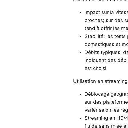
Impact sur la vite
proches; sur des s
tend à offrir les m
Stabilité: les tes
domestiques et mob
Débits typiques: d
indiquent des débi
est choisi.
Utilisation en streamin
Déblocage géograp
sur des plateforme
varier selon les ré
Streaming en HD/4K
fluide sans mise 