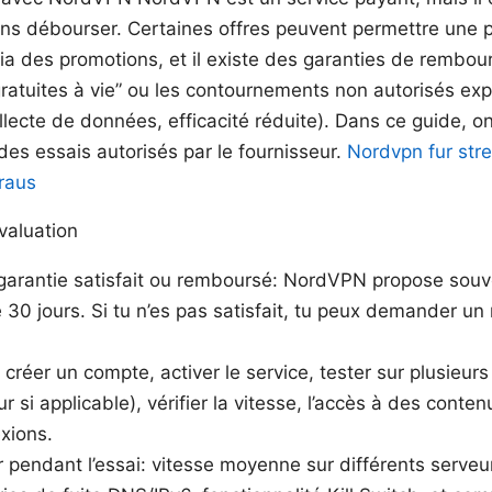
sans débourser. Certaines offres peuvent permettre une p
ia des promotions, et il existe des garanties de rembo
“gratuites à vie” ou les contournements non autorisés ex
ollecte de données, efficacité réduite). Dans ce guide, o
t des essais autorisés par le fournisseur.
Nordvpn fur str
raus
valuation
 garantie satisfait ou remboursé: NordVPN propose souv
0 jours. Si tu n’es pas satisfait, tu peux demander u
créer un compte, activer le service, tester sur plusieurs
 si applicable), vérifier la vitesse, l’accès à des conten
xions.
ier pendant l’essai: vitesse moyenne sur différents serveur