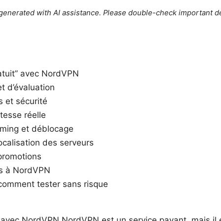
e generated with AI assistance. Please double-check important de
ratuit” avec NordVPN
t d’évaluation
s et sécurité
tesse réelle
eaming et déblocage
localisation des serveurs
 promotions
les à NordVPN
comment tester sans risque
t” avec NordVPN NordVPN est un service payant, mais il