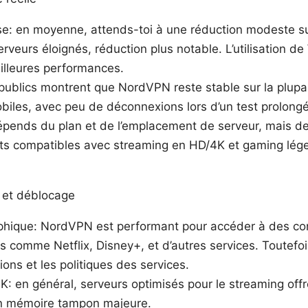
sse: en moyenne, attends-toi à une réduction modeste s
erveurs éloignés, réduction plus notable. L’utilisation 
eilleures performances.
ts publics montrent que NordVPN reste stable sur la plup
iles, avec peu de déconnexions lors d’un test prolongé
épends du plan et de l’emplacement de serveur, mais d
ts compatibles avec streaming en HD/4K et gaming lége
g et déblocage
hique: NordVPN est performant pour accéder à des con
s comme Netflix, Disney+, et d’autres services. Toutefoi
gions et les politiques des services.
: en général, serveurs optimisés pour le streaming off
en mémoire tampon majeure.