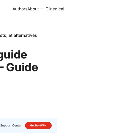
Authors
About — Clinedical
ts, et alternatives
 guide
– Guide