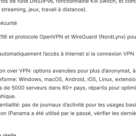
os de fuite DNS/IPv6, fonctionnalité Kill Switch, et com
 streaming, jeux, travail à distance).
sécurité
256 et protocole OpenVPN et WireGuard (NordLynx) po
automatiquement l’accès à Internet si la connexion VPN t
n over VPN: options avancées pour plus d’anonymat, à 
teforme: Windows, macOS, Android, iOS, Linux, extensi
s de 5000 serveurs dans 60+ pays, répartis pour optimi
hique.
entialité: pas de journaux d’activité pour les usages bas
tion (Panama a été utilisé par le passé, vérifier les derni
 réelle