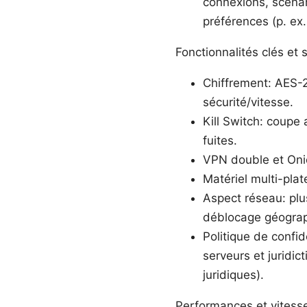
connexions, scénari
préférences (p. ex.
Fonctionnalités clés et 
Chiffrement: AES-
sécurité/vitesse.
Kill Switch: coupe 
fuites.
VPN double et Onio
Matériel multi-pla
Aspect réseau: plu
déblocage géograp
Politique de confid
serveurs et juridic
juridiques).
Performances et vitesse