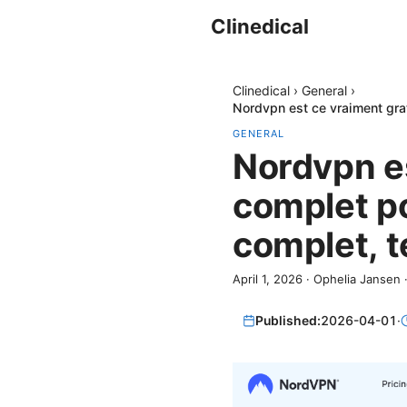
Clinedical
Clinedical
›
General
›
Nordvpn est ce vraiment grat
GENERAL
Nordvpn es
complet po
complet, t
April 1, 2026
·
Ophelia Jansen
Published:
2026-04-01
·