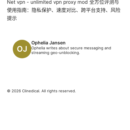
Net vpn - unlimited vpn proxy mod 全方位评测与
使用指南：隐私保护、速度对比、跨平台支持、风险
提示
Ophelia Jansen
Ophelia writes about secure messaging and
streaming geo-unblocking.
© 2026 Clinedical. All rights reserved.