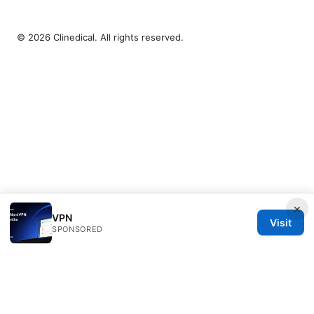
© 2026 Clinedical. All rights reserved.
×
VPN
Visit
SPONSORED
Clinedical Studio LLC
1 St Paul's Churchyard
London, England, EC1A 1BB