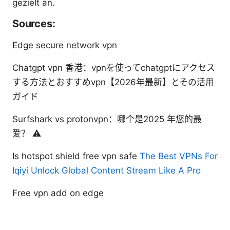
gezielt an.
Sources:
Edge secure network vpn
Chatgpt vpn 香港：vpnを使ってchatgptにアクセス
する方法とおすすめvpn【2026年最新】とその活用
ガイド
Surfshark vs protonvpn：哪个是2025 年您的最
爱？ ⚠️
Is hotspot shield free vpn safe
The Best VPNs For
Iqiyi Unlock Global Content Stream Like A Pro
Free vpn add on edge