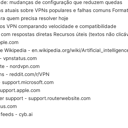
dade: mudanças de configuração que reduzem quedas
as atuais sobre VPNs populares e falhas comuns Formato
ara quem precisa resolver hoje
los VPN comparando velocidade e compatibilidade
om respostas diretas Recursos úteis (textos não clicáv
pple.com
nce Wikipedia - en.wikipedia.org/wiki/Artificial_intelligenc
- vpnstatus.com
ite - nordvpn.com
ms - reddit.com/r/VPN
 support.microsoft.com
upport.apple.com
er support - support.routerwebsite.com
atus.com
 feeds - cyb.ai