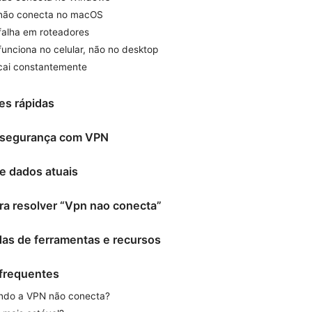
 não conecta no macOS
falha em roteadores
funciona no celular, não no desktop
cai constantemente
es rápidas
e segurança com VPN
e dados atuais
ara resolver “Vpn nao conecta”
das de ferramentas e recursos
 frequentes
ando a VPN não conecta?