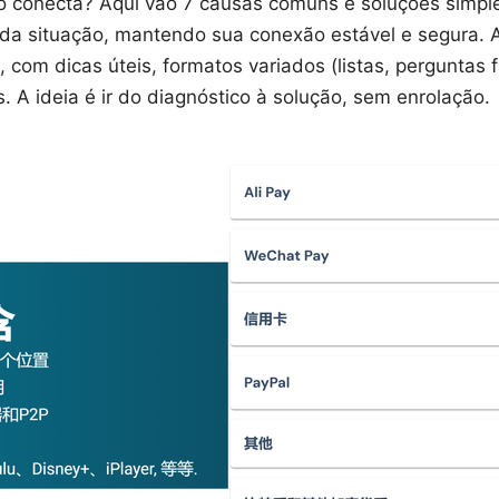
 conecta? Aqui vão 7 causas comuns e soluções simple
ada situação, mantendo sua conexão estável e segura. 
, com dicas úteis, formatos variados (listas, perguntas 
. A ideia é ir do diagnóstico à solução, sem enrolação.