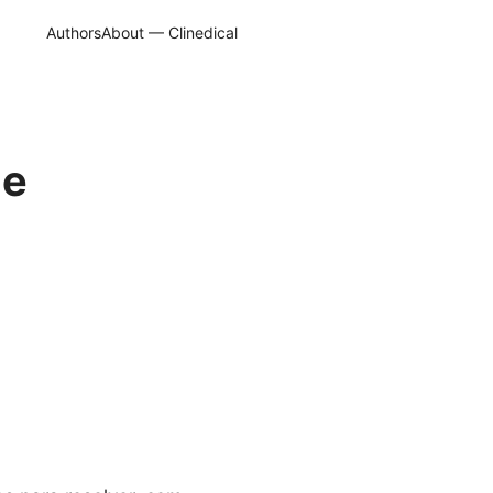
Authors
About — Clinedical
 e