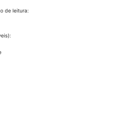
 de leitura:
eis):
e