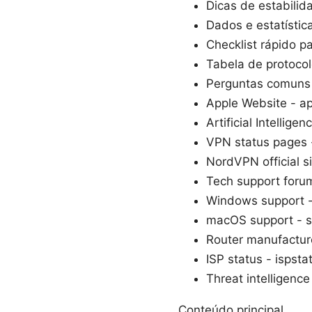
Dicas de estabili
Dados e estatístic
Checklist rápido p
Tabela de protoco
Perguntas comuns c
Apple Website - a
Artificial Intellige
VPN status pages 
NordVPN official s
Tech support foru
Windows support -
macOS support - s
Router manufactur
ISP status - ispst
Threat intelligence
Conteúdo principal