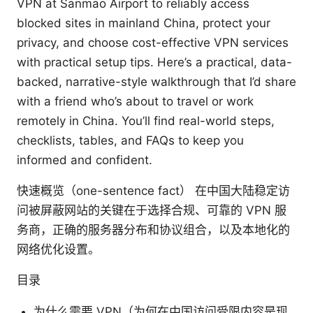
VPN at Sanmao Airport to reliably access
blocked sites in mainland China, protect your
privacy, and choose cost-effective VPN services
with practical setup tips. Here’s a practical, data-
backed, narrative-style walkthrough that I’d share
with a friend who’s about to travel or work
remotely in China. You’ll find real-world steps,
checklists, tables, and FAQs to keep you
informed and confident.
快速概览（one-sentence fact） 在中国大陆稳定访
问被屏蔽网站的关键在于选择合规、可靠的 VPN 服
务商，正确的服务器分布和协议组合，以及本地化的
网络优化设置。
目录
为什么需要 VPN（为何在中国访问受限内容是现