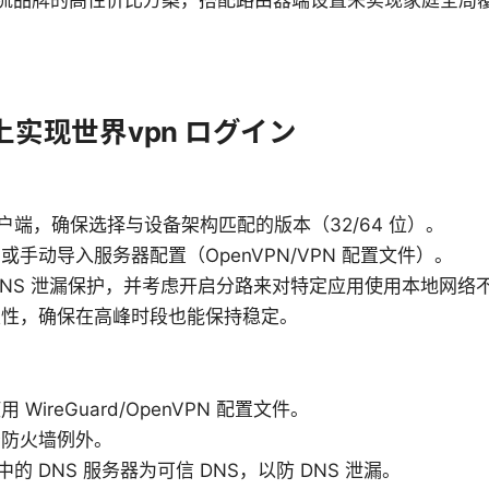
流品牌的高性价比方案，搭配路由器端设置来实现家庭全局
实现世界vpn ログイン
客户端，确保选择与设备架构匹配的版本（32/64 位）。
手动导入服务器配置（OpenVPN/VPN 配置文件）。
tch、DNS 泄漏保护，并考虑开启分路来对特定应用使用本地网络不
定性，确保在高峰时段也能保持稳定。
WireGuard/OpenVPN 配置文件。
予防火墙例外。
的 DNS 服务器为可信 DNS，以防 DNS 泄漏。