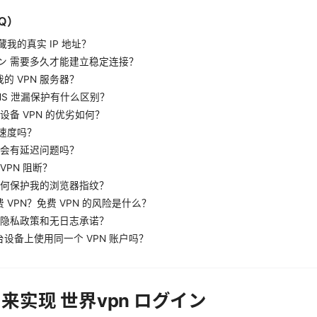
Q）
藏我的真实 IP 地址？
グイン 需要多久才能建立稳定连接？
的 VPN 服务器？
 与 DNS 泄漏保护有什么区别？
单设备 VPN 的优劣如何？
网速度吗？
游戏会有延迟问题吗？
VPN 阻断？
，如何保护我的浏览器指纹？
 VPN？免费 VPN 的风险是什么？
 的隐私政策和无日志承诺？
设备上使用同一个 VPN 账户吗？
 来实现 世界vpn ログイン