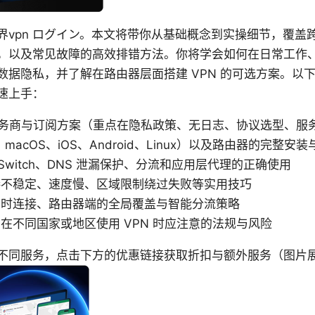
界vpn ログイン。本文将带你从基础概念到实操细节，覆盖
，以及常见故障的高效排错方法。你将学会如何在日常工作
数据隐私，并了解在路由器层面搭建 VPN 的可选方案。以
速上手：
 服务商与订阅方案（重点在隐私政策、无日志、协议选型、服
、macOS、iOS、Android、Linux）以及路由器的完整安
 Switch、DNS 泄漏保护、分流和应用层代理的正确使用
接不稳定、速度慢、区域限制绕过失败等实用技巧
同时连接、路由器端的全局覆盖与智能分流策略
在不同国家或地区使用 VPN 时应注意的法规与风险
不同服务，点击下方的优惠链接获取折扣与额外服务（图片