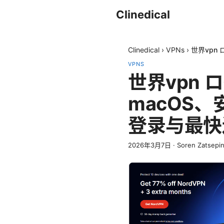
Clinedical
Clinedical
›
VPNs
›
世界vpn
VPNS
世界vpn 
macOS
登录与最快
2026年3月7日
·
Soren Zatsepi