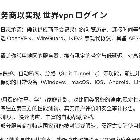
服务商以实现 世界vpn ログイン
无日志承诺：确认供应商不会记录你的浏览历史、连接时间等
penVPN、WireGuard、IKEv2 等现代协议，具备 AES-2
：覆盖你常用地区的服务器，拥有稳定的带宽与低延迟。对高
保护、自动断网、分路（Split Tunneling）等功能，能
的日常设备（Windows、macOS、iOS、Android、L
/月费的优惠、学生/家庭计划、对比同类服务的速度/稳定性
参考独立第三方的性能测试、真实用户评价和安全审计报告。
 在线聊天、快速响应、丰富的自助帮助文档。
：部分服务商在特定国家可能被封锁或限速，需留意实际使用