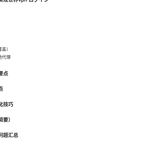
覆盖）
地代理
要点
点
化技巧
简要）
问题汇总