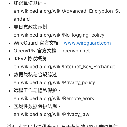
加密算法基础 -
en.wikipedia.org/wiki/Advanced_Encryption_St
andard
零日志政策示例 -
en.wikipedia.org/wiki/No_logging_policy
WireGuard 官方文档 -
www.wireguard.com
OpenVPN 官方文档 - openvpn.net
IKEv2 协议概览 -
en.wikipedia.org/wiki/Internet_Key_Exchange
数据隐私与合规综述 -
en.wikipedia.org/wiki/Privacy_policy
远程工作与隐私保护 -
en.wikipedia.org/wiki/Remote_work
区域性数据保护法规 -
en.wikipedia.org/wiki/Privacy_law