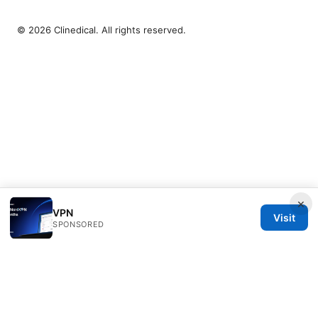
© 2026 Clinedical. All rights reserved.
×
VPN
Visit
SPONSORED
Clinedical Studio LLC
1 St Paul's Churchyard
London, England, EC1A 1BB
GB