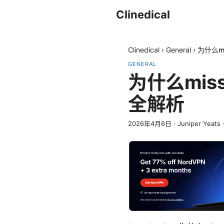
Clinedical
Clinedical
›
General
›
为什么m
GENERAL
为什么mi
全解析
2026年4月6日
·
Juniper Yeats