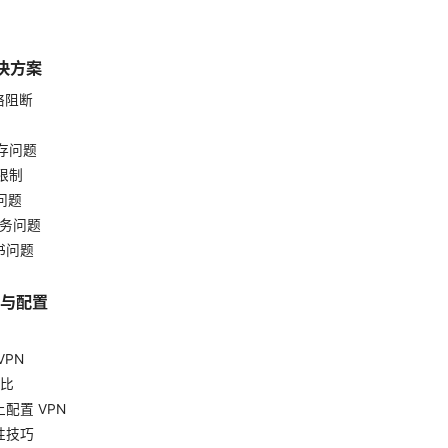
决方案
络阻断
缓存问题
限制
问题
服务问题
书问题
择与配置
VPN
对比
配置 VPN
性技巧