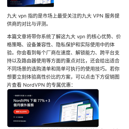
九大 vpn 指的是市场上最受关注的九大 VPN 服务提
供商的对比与评测。
本篇文章将带你系统了解这九大 vpn 的核心优势、价
格策略、设备兼容性、隐私保护和实际使用中的体
验。你会看到每个厂商在速度、解锁能力、跨平台支
持以及路由器使用等方面的重点对比，还会给出适合
不同场景的选购清单和简单可执行的使用技巧。若你
想要立刻体验高性价比的方案，可以点击下方促销图
片查看 NordVPN 的专属优惠：