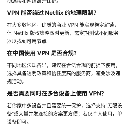
动连接和网络断开保护。
VPN 能否绕过 Netflix 的地理限制？
在大多数地区，优质的商业 VPN 能实现稳定解锁，
但 Netflix 版权策略随时更新，需定期测试不同服务
器以找到可用节点。
在中国使用 VPN 是否合规？
不同地区法规各异，建议在合法合规的前提下使用，
选择具备透明政策和信任度高的服务商，避免涉及违
规活动。
是否需要同时在多台设备上使用 VPN？
若你家中多设备并且需要统一保护，选择支持“无限设
备”或大量并发连接的方案更方便；若仅个人使用，单
设备即可。