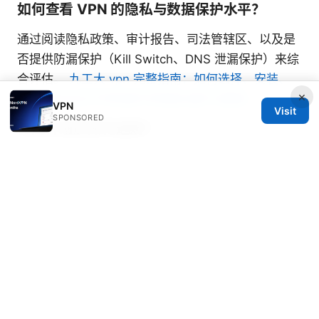
如何查看 VPN 的隐私与数据保护水平？
通过阅读隐私政策、审计报告、司法管辖区、以及是
否提供防漏保护（Kill Switch、DNS 泄漏保护）来综
合评估。
九工大 vpn 完整指南：如何选择、安装、
×
使用与优化在不同场景中的隐私保护与解锁
VPN
Visit
SPONSORED
订阅计划应如何选购？
通常年付或两年付比月付更划算；若有促销，短期内
购买往往性价比最高。务必关注隐藏条款、退款政策
与续费价格。
VPN 的速度测试有哪些实用方法？
选用同一测试时间段、同一网络环境，对比开启 VPN
与未开启 VPN 时的下载/上传速度。对比不同服务器
的表现，选择最稳定的一组节点。