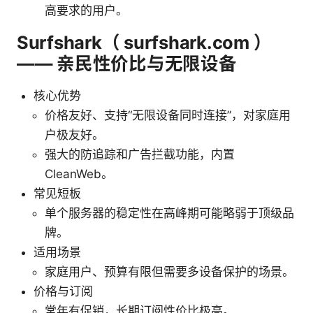
高要求的用户。
Surfshark（ surfshark.com ）
—— 亲民性价比与无限设备
核心优势
价格友好、支持“无限设备同时连接”，对家庭用
户极友好。
强大的防追踪和广告拦截功能，内置
CleanWeb。
常见短板
单个服务器的稳定性在高峰期可能略弱于顶级品
牌。
适用场景
家庭用户、预算有限但需要多设备保护的场景。
价格与订阅
常年有促销，长期订阅性价比极高。