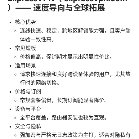
）—— 速度导向与全球拓展
核心优势
连线快速、稳定，跨地区解锁能力强，且客户端
体验一致性高。
常见短板
价格偏高，促销期才显示出明显性价比。
适用场景
追求快速连接和良好跨设备体验的用户，尤其旅
行时的网络切换。
价格与订阅
常规套餐偏贵，长期订阅能显著降价。
设备与平台
全平台覆盖，路由器安装也较为直观。
安全与隐私
强加密与严格无日志政策为主打，适合对隐私有