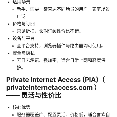
适用场景
新手、需要一键直达不同场景的用户，家庭场景
广泛。
价格与订阅
常见折扣，长期订阅性价比不错。
设备与平台
全平台支持，浏览器插件与路由器均可使用。
安全与隐私
无日志承诺、强加密，适合日常上网和轻度保
护。
Private Internet Access (PIA)（
privateinternetaccess.com ）
—— 灵活与性价比
核心优势
服务器覆盖广、配置灵活、价格低，适合喜欢自