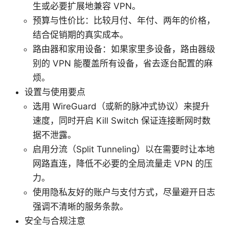
生或必要扩展地兼容 VPN。
预算与性价比：比较月付、年付、两年的价格，
结合促销期的真实成本。
路由器和家用设备：如果家里多设备，路由器级
别的 VPN 能覆盖所有设备，省去逐台配置的麻
烦。
设置与使用要点
选用 WireGuard（或新的脉冲式协议）来提升
速度，同时开启 Kill Switch 保证连接断网时数
据不泄露。
启用分流（Split Tunneling）以在需要时让本地
网路直连，降低不必要的全局流量走 VPN 的压
力。
使用隐私友好的账户与支付方式，尽量避开日志
强调不清晰的服务条款。
安全与合规注意