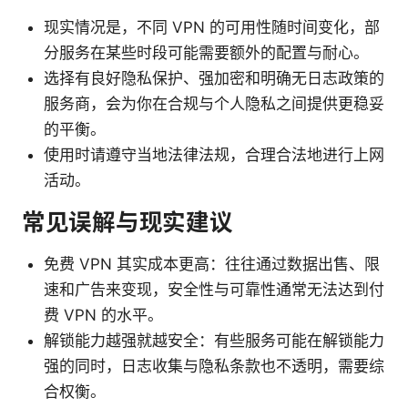
现实情况是，不同 VPN 的可用性随时间变化，部
分服务在某些时段可能需要额外的配置与耐心。
选择有良好隐私保护、强加密和明确无日志政策的
服务商，会为你在合规与个人隐私之间提供更稳妥
的平衡。
使用时请遵守当地法律法规，合理合法地进行上网
活动。
常见误解与现实建议
免费 VPN 其实成本更高：往往通过数据出售、限
速和广告来变现，安全性与可靠性通常无法达到付
费 VPN 的水平。
解锁能力越强就越安全：有些服务可能在解锁能力
强的同时，日志收集与隐私条款也不透明，需要综
合权衡。