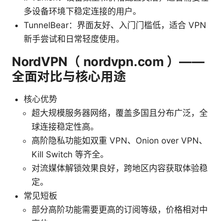
多设备环境下稳定连接的用户。
TunnelBear：界面友好、入门门槛低，适合 VPN
新手尝试和日常轻度使用。
NordVPN（ nordvpn.com ）——
全面对比与核心用途
核心优势
超大规模服务器网络，覆盖多国且分布广泛，全
球连接稳定性高。
高阶隐私功能如双重 VPN、Onion over VPN、
Kill Switch 等齐全。
对流媒体解锁效果良好，跨地区内容获取体验稳
定。
常见短板
部分高阶功能需要更高的订阅等级，价格相对中