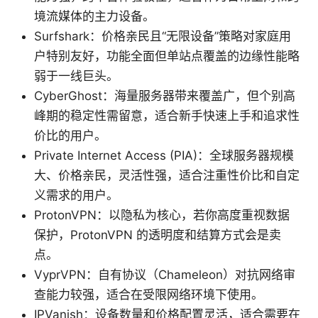
境流媒体的主力设备。
Surfshark：价格亲民且“无限设备”策略对家庭用
户特别友好，功能全面但单站点覆盖的边缘性能略
弱于一线巨头。
CyberGhost：海量服务器带来覆盖广，但个别高
峰期的稳定性需留意，适合新手快速上手和追求性
价比的用户。
Private Internet Access (PIA)：全球服务器规模
大、价格亲民，灵活性强，适合注重性价比和自定
义需求的用户。
ProtonVPN：以隐私为核心，若你高度重视数据
保护，ProtonVPN 的透明度和结算方式会是卖
点。
VyprVPN：自有协议（Chameleon）对抗网络审
查能力较强，适合在受限网络环境下使用。
IPVanish：设备数量和价格配置灵活，适合需要在