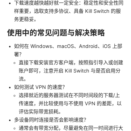
下载速度越快越好就一定安全：稳定性和安全性同
样重要，选取支持多协议、具备 Kill Switch 的服
务更稳妥。
使用中的常见问题与解决策略
如何在 Windows、macOS、Android、iOS 上部
署？
直接下载安装官方客户端，按照指引导入或创建
账户即可，注意开启 Kill Switch 与是否启用分
流。
如何测试 VPN 的速度？
选择就近的服务器测试在不同时间段的下载/上
传速度，并比较使用与不使用 VPN 的差距，以
评估实际带宽损耗。
多设备同时连接是否会影响速度？
通常会有带宽分配，尽量避免在同一时间进行大