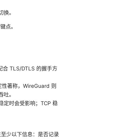
切换。
关键点。
TLS/DTLS 的握手方
定性著称，WireGuard 则
的吞吐。
稳定时会受影响；TCP 稳
关注至少以下信息：是否记录