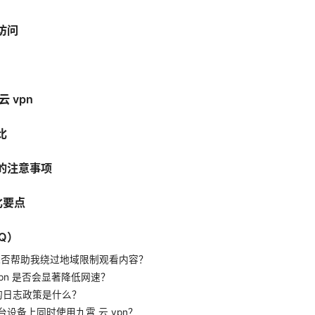
访问
 vpn
比
的注意事项
比要点
Q）
pn 能否帮助我绕过地域限制观看内容？
 vpn 是否会显著降低网速？
n 的日志政策是什么？
台设备上同时使用九霄 云 vpn？