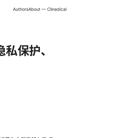
Authors
About — Clinedical
、隐私保护、