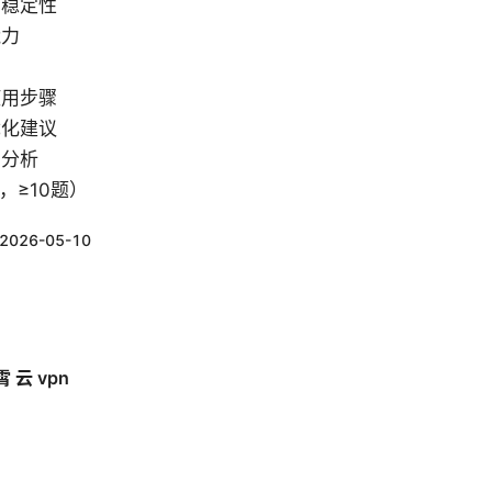
与稳定性
能力
使用步骤
优化建议
比分析
，≥10题）
2026-05-10
云 vpn