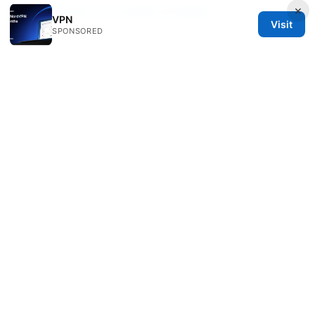
×
Vpn无限试用 全方位攻略与实用指南
VPN
Visit
SPONSORED
Soren Zatsepin
Soren writes about Wireguard and split
tunneling.
© 2026 Clinedical. All rights reserved.
Clinedical Studio LLC
1 St Paul's Churchyard
London, England, EC1A 1BB
GB
info@clinedical.com
+44 20 7244 1144