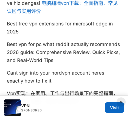
ve hiz dengesi
电脑翻墙vpn下载：全面指南、常见
误区与实用评价
Best free vpn extensions for microsoft edge in
2025
Best vpn for pc what reddit actually recommends
2026 guide: Comprehensive Review, Quick Picks,
and Real-World Tips
Cant sign into your nordvpn account heres
exactly how to fix it
Vpn实现：在家用、工作与出行场景下的完整指南，
包含协议、部署、隐私与实用技巧
×
VPN
Visit
SPONSORED
Casper Sandvik