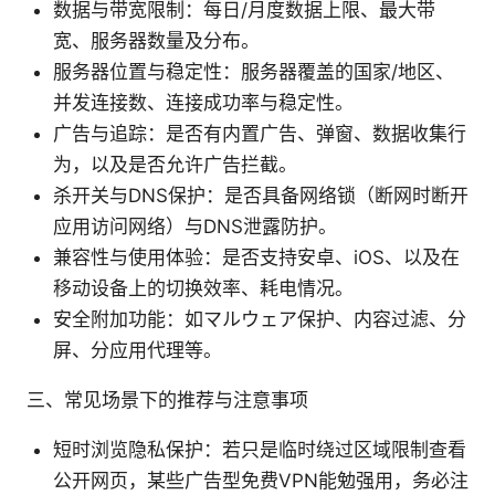
数据与带宽限制：每日/月度数据上限、最大带
宽、服务器数量及分布。
服务器位置与稳定性：服务器覆盖的国家/地区、
并发连接数、连接成功率与稳定性。
广告与追踪：是否有内置广告、弹窗、数据收集行
为，以及是否允许广告拦截。
杀开关与DNS保护：是否具备网络锁（断网时断开
应用访问网络）与DNS泄露防护。
兼容性与使用体验：是否支持安卓、iOS、以及在
移动设备上的切换效率、耗电情况。
安全附加功能：如マルウェア保护、内容过滤、分
屏、分应用代理等。
三、常见场景下的推荐与注意事项
短时浏览隐私保护：若只是临时绕过区域限制查看
公开网页，某些广告型免费VPN能勉强用，务必注