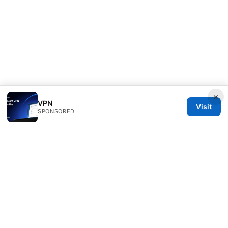
×
VPN
Visit
SPONSORED
Clinedical Studio LLC
1 St Paul's Churchyard
London, England, EC1A 1BB
GB
info@clinedical.com
+44 20 7244 1144
About
Privacy Policy
Terms of Use