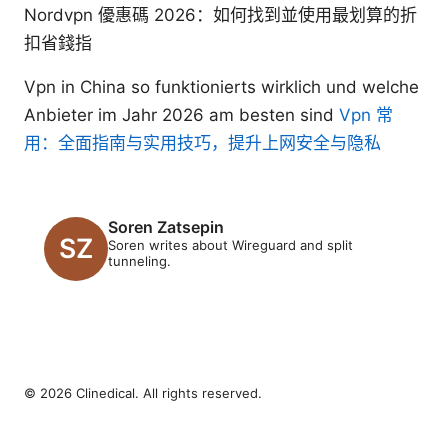
Nordvpn 優惠碼 2026：如何找到並使用最划算的折
扣省錢指
Vpn in China so funktionierts wirklich und welche
Anbieter im Jahr 2026 am besten sind
Vpn 常
用：全面指南与实用技巧，提升上网安全与隐私
Soren Zatsepin
Soren writes about Wireguard and split
tunneling.
© 2026 Clinedical. All rights reserved.