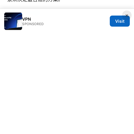
世界 十 大 vpn
×
VPN
Visit
SPONSORED
Ophelia Jansen
Ophelia writes about secure messaging and
streaming geo-unblocking.
© 2026 Clinedical. All rights reserved.
Clinedical Studio LLC
1 St Paul's Churchyard
London, England, EC1A 1BB
GB
info@clinedical.com