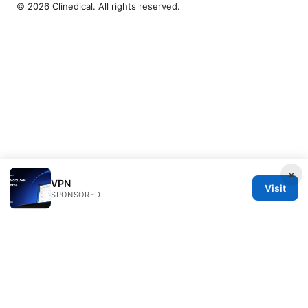
© 2026 Clinedical. All rights reserved.
×
VPN
Visit
SPONSORED
Clinedical Studio LLC
1 St Paul's Churchyard
London, England, EC1A 1BB
GB
info@clinedical.com