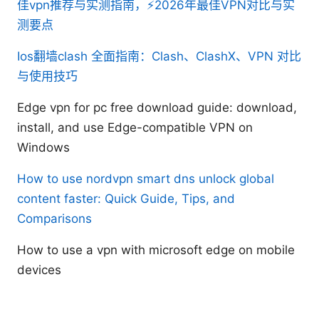
佳vpn推荐与实测指南，⚡2026年最佳VPN对比与实
测要点
Ios翻墙clash 全面指南：Clash、ClashX、VPN 对比
与使用技巧
Edge vpn for pc free download guide: download,
install, and use Edge-compatible VPN on
Windows
How to use nordvpn smart dns unlock global
content faster: Quick Guide, Tips, and
Comparisons
How to use a vpn with microsoft edge on mobile
devices