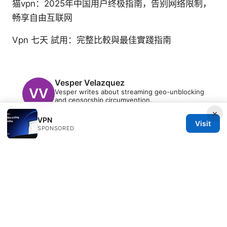
猫vpn：2025年中国用户终极指南，告别网络限制，
畅享自由互联网
Vpn 七天 試用：完整比較與最佳實踐指南
Vesper Velazquez
Vesper writes about streaming geo-unblocking
and censorship circumvention.
×
VPN
Visit
SPONSORED
© 2026 Clinedical. All rights reserved.
Clinedical Studio LLC
1 St Paul's Churchyard
London, England, EC1A 1BB