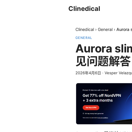
Clinedical
Clinedical
›
General
›
Auro
GENERAL
Aurora
见问题解答
2026年4月6日
·
Vesper Velazq