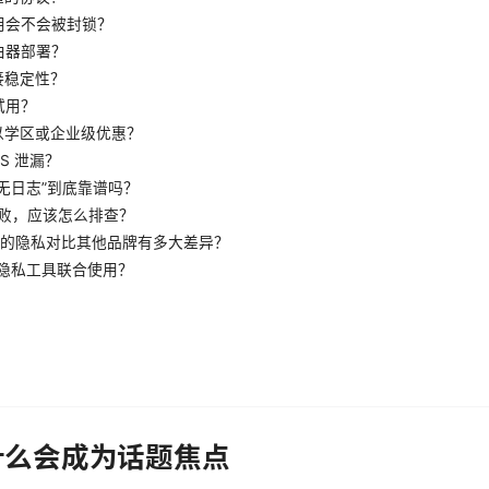
使用会不会被封锁？
路由器部署？
连接稳定性？
试用？
可以学区或企业级优惠？
NS 泄漏？
“无日志”到底靠谱吗？
接失败，应该怎么排查？
a slim 的隐私对比其他品牌有多大差异？
其他隐私工具联合使用？
m 为什么会成为话题焦点