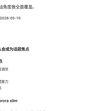
战角度做全面覆盖。
2026-05-10
 为什么会成为话题焦点
点
能调优
透能力
态
ra slim