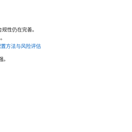
合规性仍在完善。
群。
配置方法与风险评估
强。