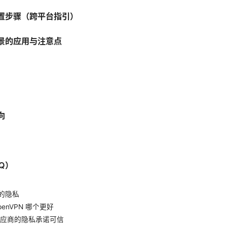
置步骤（跨平台指引）
场景的应用与注意点
向
Q）
我的隐私
OpenVPN 哪个更好
 供应商的隐私承诺可信