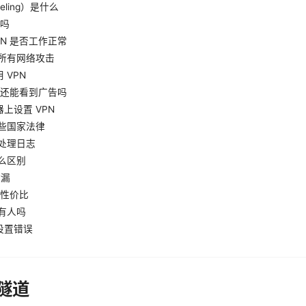
neling）是什么
慢吗
PN 是否工作正常
止所有网络攻击
 VPN
同时还能看到广告吗
上设置 VPN
某些国家法律
何处理日志
什么区别
泄漏
的性价比
所有人吗
设置错误
n隧道