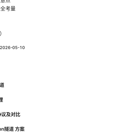
注意点
安全考量
向
Q）
2026-05-10
隧道
理
道协议及对比
pn隧道 方案