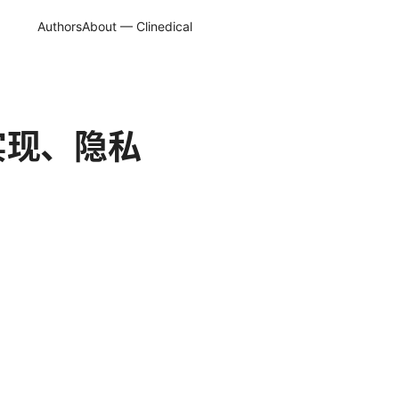
Authors
About — Clinedical
实现、隐私