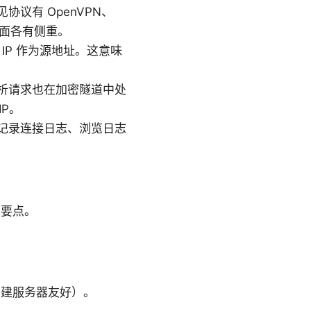
议有 OpenVPN、
性方面各有侧重。
 IP 作为源地址。这意味
域名解析请求也在加密隧道中处
IP。
记录连接日志、浏览日志
其要点。
自建服务器友好）。