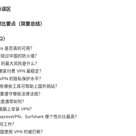
与误区
际对比要点（简要总结）
Q）
gratis 是否真的可用？
 能否绕过中国的防火墙？
PN 的最大风险是什么？
哪家付费 VPN 最稳定？
 VPN 的隐私保护水平？
N，还有哪些工具可帮助上国外网站？
 时需要遵守哪些法律法规？
 的速度通常如何？
电脑上安装 VPN？
、ExpressVPN、Surfshark 哪个性价比最高？
h 如何工作？
中国使用 VPN 时被打断？