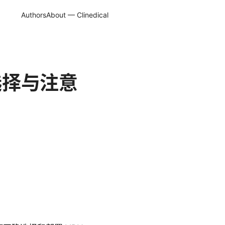
Authors
About — Clinedical
、选择与注意