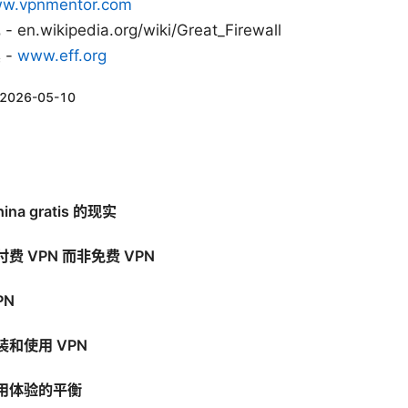
w.vpnmentor.com
wikipedia.org/wiki/Great_Firewall
 -
www.eff.org
2026-05-10
na gratis 的现实
 VPN 而非免费 VPN
PN
和使用 VPN
用体验的平衡