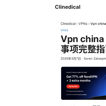
Clinedical
Clinedical
›
VPNs
›
Vpn ch
VPNS
Vpn chi
事项完整指
2026年3月7日
·
Soren Zatsepi