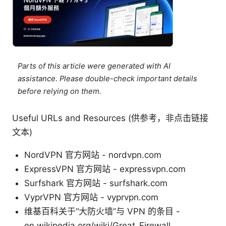
Parts of this article were generated with AI
assistance. Please double-check important details
before relying on them.
Useful URLs and Resources (供参考，非点击链接
文本)
NordVPN 官方网站 - nordvpn.com
ExpressVPN 官方网站 - expressvpn.com
Surfshark 官方网站 - surfshark.com
VyprVPN 官方网站 - vyprvpn.com
维基百科关于“大防火墙”与 VPN 的条目 -
en.wikipedia.org/wiki/Great_Firewall