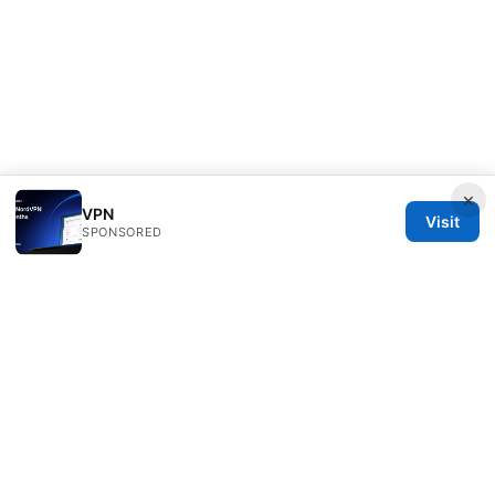
×
VPN
Visit
SPONSORED
Clinedical Studio LLC
1 St Paul's Churchyard
London, England, EC1A 1BB
GB
info@clinedical.com
+44 20 7244 1144
About
Privacy Policy
Terms of Use