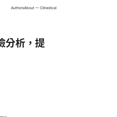
Authors
About — Clinedical
風險分析，提