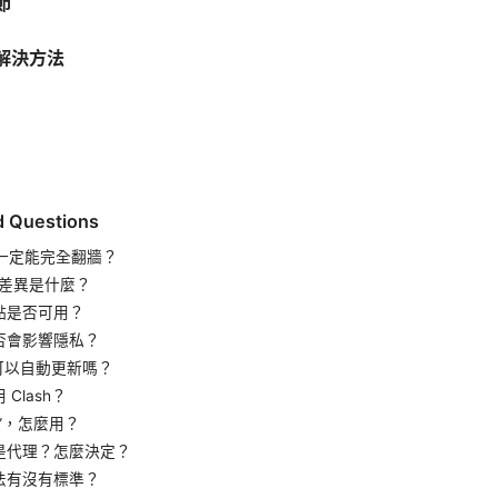
節
解決方法
d Questions
是否一定能完全翻牆？
N 的差異是什麼？
點是否可用？
否會影響隱私？
檔可以自動更新嗎？
Clash？
”，怎麼用？
是代理？怎麼決定？
法有沒有標準？