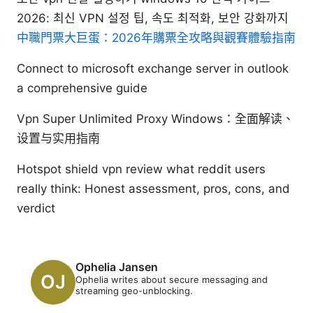
2026: 최신 VPN 설정 팁, 속도 최적화, 보안 강화까지
中職門票大巨蛋：2026年購票全攻略與觀賽體驗指南
Connect to microsoft exchange server in outlook
a comprehensive guide
Vpn Super Unlimited Proxy Windows：全面解读、
设置与实用指南
Hotspot shield vpn review what reddit users
really think: Honest assessment, pros, cons, and
verdict
Ophelia Jansen
Ophelia writes about secure messaging and
streaming geo-unblocking.