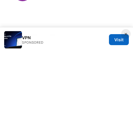
×
© 2026 Clinedical. All rights reserved.
VPN
Visit
SPONSORED
Clinedical Studio LLC
1 St Paul's Churchyard
London, England, EC1A 1BB
GB
info@clinedical.com
+44 20 7244 1144
About
Privacy Policy
Terms of Use