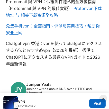
Protonmail 與 VPN：保護郵件隱私的全方位指南
（Protonmail 與 VPN 的最佳實戰）
Protonvpn下载
地址 与 相关下载资源全攻略
免费手机vpn：全面指南、评测与实用技巧，帮助你
安全上网
Chatgpt vpn 香港：vpnを使ってchatgptにアクセス
する方法とおすすめvpn【2026年最新】 香港で
ChatGPTにアクセスする最適なVPNガイドと2026
年最新情報
Juniper Yeats
Juniper writes about DNS-over-HTTPS and
Wireguard.
×
VPN
Visit
SPONSORED