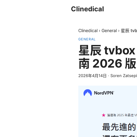
Clinedical
Clinedical
›
General
›
星辰 t
GENERAL
星辰 tv
南 2026
2026年4月14日
·
Soren Zatsep