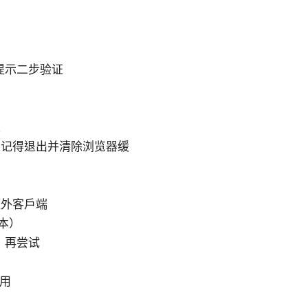
提示二步验证
立
束记得退出并清除浏览器缓
额外客户端
本）
）再尝试
使用