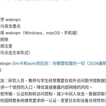
 webvpn
原理与安全要点
webvpn（Windows、macOS、手机端）
障排除
合规注意
不可点击文本形式）
bvpn
Sim卡和esim的区别：你需要知道的一切（2026最新
南
增加：研究人员、教师与学生经常需要在校外访问图书馆数据
n 提供一个受控的入口，降低直接暴露内部网络的风险。
加密传输、认证机制和访问控制，减少中间人攻击、数据窃取
校园网管系统通常要求统一认证、变更日志和设备合规性检查，使