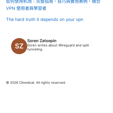
如何使用机场：完整指南、技巧與實用案例，適合
VPN 使用者與學習者
The hard truth it depends on your vpn
Soren Zatsepin
Soren writes about Wireguard and split
tunneling.
© 2026 Clinedical. All rights reserved.