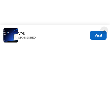
×
VPN
Visit
SPONSORED
Clinedical Studio LLC
1 St Paul's Churchyard
London, England, EC1A 1BB
GB
info@clinedical.com
+44 20 7244 1144
About
Privacy Policy
Terms of Use