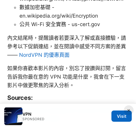
數據加密基礎 -
en.wikipedia.org/wiki/Encryption
公共 Wi-Fi 安全實務 - us-cert.gov
內文結尾時，提醒讀者若要深入了解或直接體驗，請
參考以下促銷連結，並在閱讀中感受不同方案的差異
——
NordVPN 的優惠頁面
如果你喜歡本影片的內容，別忘了按讚與訂閱，留言
告訴我你最在意的 VPN 功能是什麼，我會在下一支
影片中做更聚焦的深入分析。
Sources:
×
3 best equalizer settings for sony wf 1000xm4
VPN
Visit
earbuds august 2026
SPONSORED
党员网：全面解析与实用指南，VPN 安全与隐私保护