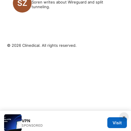
Soren writes about Wireguard and split
tunneling.
© 2026 Clinedical. All rights reserved.
×
VPN
Visit
SPONSORED