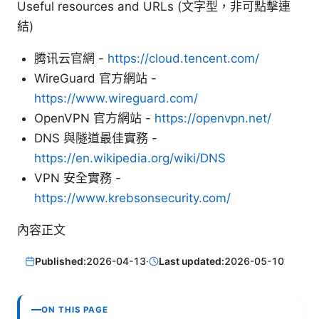
Useful resources and URLs (文字型，非可點擊連
結)
腾讯云官網 -
https://cloud.tencent.com/
WireGuard 官方網站 -
https://www.wireguard.com/
OpenVPN 官方網站 -
https://openvpn.net/
DNS 與隧道最佳實務 -
https://en.wikipedia.org/wiki/DNS
VPN 安全實務 -
https://www.krebsonsecurity.com/
內容正文
Published:
2026-04-13
·
Last updated:
2026-05-10
ON THIS PAGE