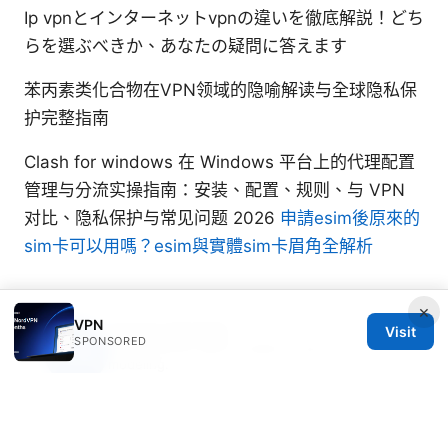
Ip vpnとインターネットvpnの違いを徹底解説！どち
らを選ぶべきか、あなたの疑問に答えます
苯丙素类化合物在VPN领域的隐喻解读与全球隐私保
护完整指南
Clash for windows 在 Windows 平台上的代理配置
管理与分流实操指南：安装、配置、规则、与 VPN
对比、隐私保护与常见问题 2026
申請esim後原來的
sim卡可以用嗎？esim與實體sim卡眉角全解析
×
VPN
Casper Sandvik
Visit
SPONSORED
Casper writes about mobile privacy and threat
modeling.