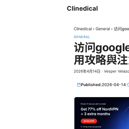
Clinedical
Clinedical
›
General
›
访问go
GENERAL
访问goo
用攻略與注
2026年4月14日
·
Vesper Velaz
Published:
2026-04-14
·