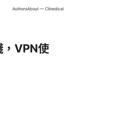
Authors
About — Clinedical
踐，VPN使