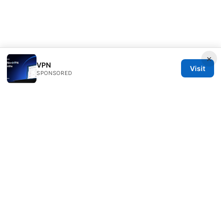
×
VPN
Visit
SPONSORED
Clinedical Studio LLC
1 St Paul's Churchyard
London, England, EC1A 1BB
GB
info@clinedical.com
+44 20 7244 1144
About
Privacy Policy
Terms of Use