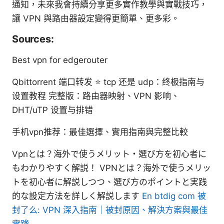
通知，未來我會持續分享更多實作教學與實戰技巧，
讓 VPN 與路由器設定變得更簡單、更多彩。
Sources:
Best vpn for edgerouter
Qbittorrent 端口转发 ⭐ tcp 还是 udp：终极指南与
设置教程 完整版：路由器映射、VPN 影响、
DHT/uTP 设置与排错
手机vpn推荐：最佳選擇、實用指南與完整比較
Vpnとは？海外で使うメリット・選び方を初心者に
もわかりやすく解説！ VPNとは？海外で使うメリッ
トを初心者に解説しつつ、選び方のポイントと実践
的な設定方法を詳しく解説します
En btdig com 被
封了么: VPN 深入指南｜被封原因、解決方案與最佳
實踐