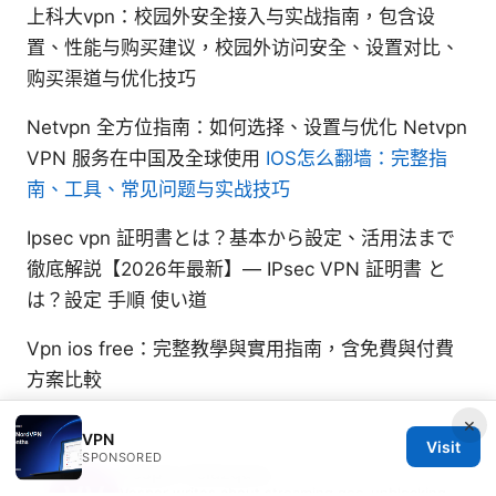
上科大vpn：校园外安全接入与实战指南，包含设
置、性能与购买建议，校园外访问安全、设置对比、
购买渠道与优化技巧
Netvpn 全方位指南：如何选择、设置与优化 Netvpn
VPN 服务在中国及全球使用
IOS怎么翻墙：完整指
南、工具、常见问题与实战技巧
Ipsec vpn 証明書とは？基本から設定、活用法まで
徹底解説【2026年最新】— IPsec VPN 証明書 と
は？設定 手順 使い道
Vpn ios free：完整教學與實用指南，含免費與付費
方案比較
×
VPN
Visit
SPONSORED
Vesper Velazquez
Vesper writes about streaming geo-unblocking