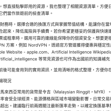
，想直接點擊即用的資源，我也整理了相關資源清單，方便
它們當作旅遊前的檢查清單。
備財務時，選擇合適的換匯方式與掌握幣值結構，能讓你在當
合起來，降低風險與手續費。若你希望更穩妥的保護與快速連
票或租車時，選用可靠的連線能保障你的個資安全。想要更
PN 方案，例如 NordVPN，透過官方管道獲得優惠與穩定
bsite - apple.com、Artificial Intelligence Wikipedi
iki/Artificial_intelligence 等常見資源也可作為出國前的知識補
前後可能會用到的實用資訊，並用清晰的格式整理，方便你
場現況
西亞常用的貨幣是令吉（Malaysian Ringgit，MYR）
率會受全球經濟、能源價格與區域市場變動影響，日常交易時
能超出。建議臨行前兩週關注最新匯率走勢，以確定換匯基準