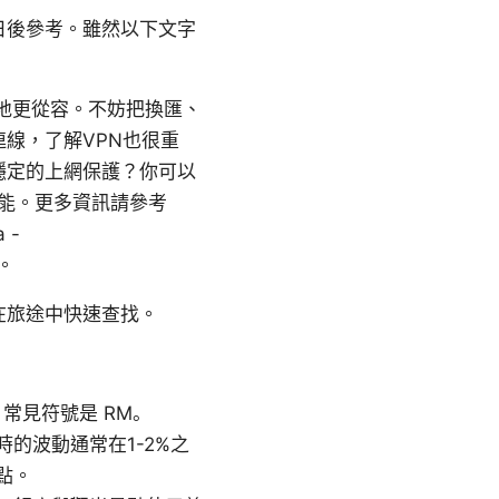
日後參考。雖然以下文字
地更從容。不妨把換匯、
線，了解VPN也很重
穩定的上網保護？你可以
性能。更多資訊請參考
a -
充。
在旅途中快速查找。
。常見符號是 RM。
的波動通常在1-2%之
點。