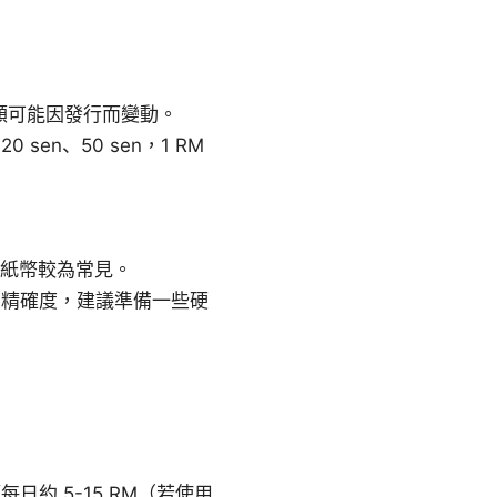
殊面額可能因發行而變動。
sen、50 sen，1 RM
的紙幣較為常見。
的精確度，建議準備一些硬
約 5-15 RM（若使用