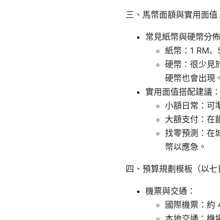
三、馬幣面額與實用面值
常見紙幣與硬幣分
紙幣：1 RM、
硬幣：很少見於高
硬幣也會出現
實用面值搭配建議
小額日常：可準
大額支付：在飯
找零預測：在
幣以應急。
四、預算規劃模板（以七
機票與交通：
國際機票：約 
本地交通：機場