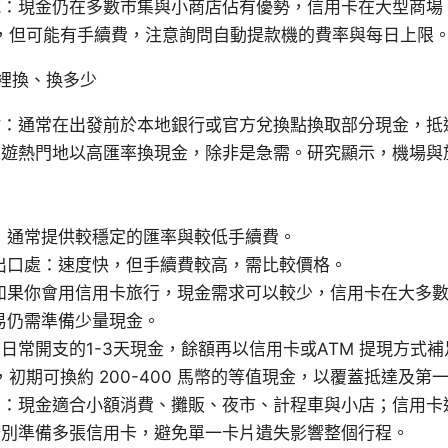
式：現金仍在多數市集與小商店佔有優勢，信用卡在大型商場
及，但可能有手續費，注意詢問自動提款機的費率與每日上限
裡換、換多少
點：通常在出發前於本地銀行或官方兌換點換取部分現金，抵
旅遊熱門地以高匯率換現金，除非是急需。研究顯示，機場與
：通常提供較穩定的匯率與較低手續費。
出口處：速度快，但手續費較高，需比較價格。
如果你會用信用卡旅行，現金需求可以較少，信用卡在大多
易仍需準備少量現金。
日常開支的1-3天現金，餘額再以信用卡或ATM 提現方式
金，初期可換約 200-400 馬幣的等值現金，以覆蓋抵達及第
法：現金適合小額消費、攤販、夜市、計程車與小店；信用卡
分別準備多張信用卡，避免單一卡片遺失影響整個行程。