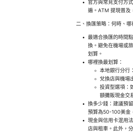
官方與常見支付方
遍。ATM 提現普
二、換匯策略：何時、哪
最適合換匯的時間
換。避免在機場或
划算。
哪裡換最划算：
本地銀行分行
兌換店與機場
投資型選項：
額攤販現金交
換多少錢：建議預留
預算為50-100美
現金與信用卡混用
店與租車。此外，