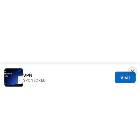
×
VPN
Visit
SPONSORED
Clinedical Studio LLC
1 St Paul's Churchyard
London, England, EC1A 1BB
GB
info@clinedical.com
+44 20 7244 1144
About
Privacy Policy
Terms of Use