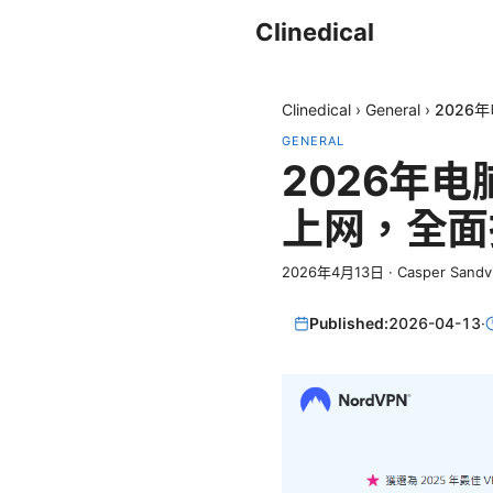
Clinedical
Clinedical
›
General
›
202
GENERAL
2026年
上网，全面
2026年4月13日
·
Casper Sandv
Published:
2026-04-13
·