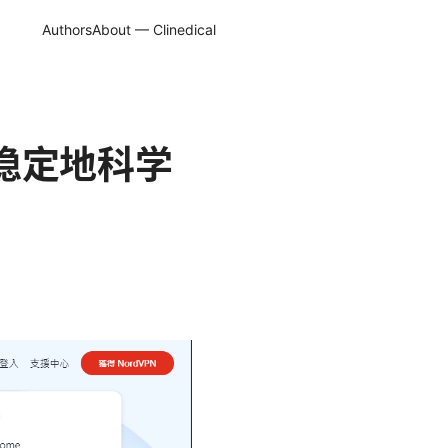
Authors
About — Clinedical
稳定地科学